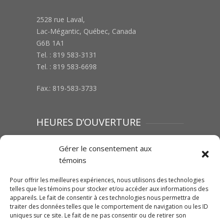
2528 rue Laval,
Lac-Mégantic, Québec, Canada
G6B 1A1
Tel. : 819 583-3131
Tel. : 819 583-6698
Fax.: 819-583-3733
HEURES D’OUVERTURE
Lundi au vendredi : 8h00 à 12h00 | 13h00 à
Gérer le consentement aux
17h00
témoins
Samedi :Fermé
Dimanche : Fermé
Pour offrir les meilleures expériences, nous utilisons des technologies
telles que les témoins pour stocker et/ou accéder aux informations des
appareils. Le fait de consentir à ces technologies nous permettra de
traiter des données telles que le comportement de navigation ou les ID
SUIVEZ-NOUS SUR FACEBOOK
uniques sur ce site. Le fait de ne pas consentir ou de retirer son