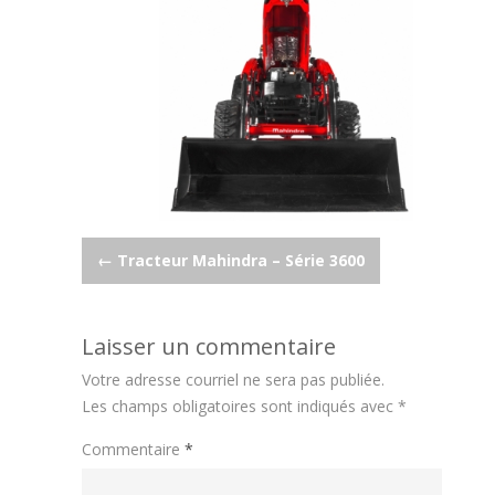
Post
←
Tracteur Mahindra – Série 3600
navigation
Laisser un commentaire
Votre adresse courriel ne sera pas publiée.
Les champs obligatoires sont indiqués avec
*
Commentaire
*