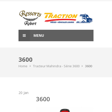
Skip
to
content
MENU
3600
Home
Tracteur Mahindra - Série 3600
3600
20
Jan
3600