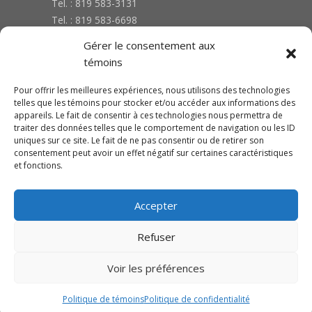
Tel. : 819 583-3131
Tel. : 819 583-6698
Gérer le consentement aux
Fax.: 819-583-3733
témoins
Pour offrir les meilleures expériences, nous utilisons des technologies
HEURES D’OUVERTURE
telles que les témoins pour stocker et/ou accéder aux informations des
appareils. Le fait de consentir à ces technologies nous permettra de
traiter des données telles que le comportement de navigation ou les ID
Lundi au vendredi : 8h00 à 12h00 | 13h00 à
uniques sur ce site. Le fait de ne pas consentir ou de retirer son
17h00
consentement peut avoir un effet négatif sur certaines caractéristiques
Samedi :Fermé
et fonctions.
Dimanche : Fermé
Accepter
SUIVEZ-NOUS SUR FACEBOOK
Refuser
Voir les préférences
Politique de témoins
Politique de confidentialité