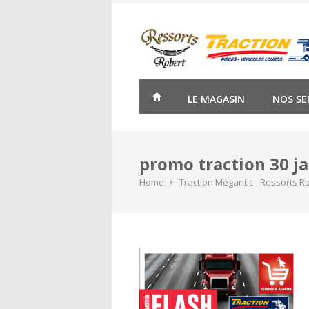
Skip
to
content
LE MAGASIN
NOS SE
promo traction 30 j
Home
Traction Mégantic - Ressorts R