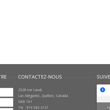
TRE
CONTACTEZ-NOUS
SUIV
2528 rue Laval,
Lac-Mégantic, Québec, Canada
G6B 1A1
Tel. : 819 583-3131
Cl