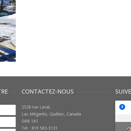
TRE
CONTACTEZ-NOUS
SUIV
2528 rue Laval,
Lac-Mégantic, Québec, Canada
G6B 1A1
Tel. : 819 583-3131
Cl