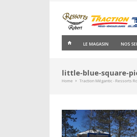
Skip
to
content
LE MAGASIN
NOS SE
little-blue-square-p
Home
Traction Mégantic - Ressorts R