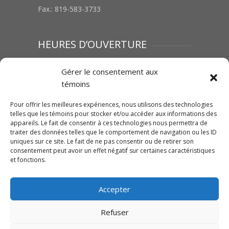
Fax.: 819-583-3733
HEURES D’OUVERTURE
Lundi au vendredi : 8h00 à 12h00 | 13h00 à
Gérer le consentement aux
17h00
témoins
Samedi :Fermé
Dimanche : Fermé
Pour offrir les meilleures expériences, nous utilisons des technologies
telles que les témoins pour stocker et/ou accéder aux informations des
appareils. Le fait de consentir à ces technologies nous permettra de
traiter des données telles que le comportement de navigation ou les ID
SUIVEZ-NOUS SUR FACEBOOK
uniques sur ce site. Le fait de ne pas consentir ou de retirer son
consentement peut avoir un effet négatif sur certaines caractéristiques
et fonctions.
Accepter
Cliquez pour accepter les témoins
Traction Mégantic-Mahindra
Refuser
marketing et activer ce contenu