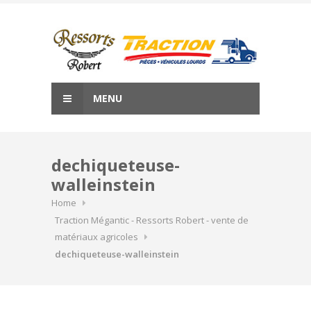
Skip
to
content
MENU
dechiqueteuse-
walleinstein
Home
Traction Mégantic - Ressorts Robert - vente de
matériaux agricoles
dechiqueteuse-walleinstein