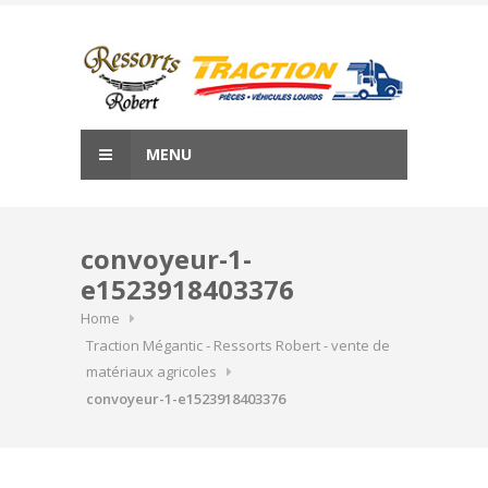
Skip
to
content
MENU
convoyeur-1-
e1523918403376
Home
Traction Mégantic - Ressorts Robert - vente de
matériaux agricoles
convoyeur-1-e1523918403376