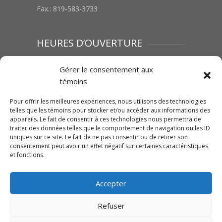
Fax.: 819-583-3733
HEURES D’OUVERTURE
Lundi au vendredi : 8h00 à 12h00 | 13h00 à
Gérer le consentement aux
17h00
témoins
Samedi :Fermé
Dimanche : Fermé
Pour offrir les meilleures expériences, nous utilisons des technologies
telles que les témoins pour stocker et/ou accéder aux informations des
appareils. Le fait de consentir à ces technologies nous permettra de
traiter des données telles que le comportement de navigation ou les ID
SUIVEZ-NOUS SUR FACEBOOK
uniques sur ce site. Le fait de ne pas consentir ou de retirer son
consentement peut avoir un effet négatif sur certaines caractéristiques
et fonctions.
Accepter
Cliquez pour accepter les témoins
Traction Mégantic-Mahindra
Refuser
marketing et activer ce contenu