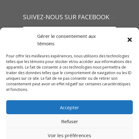
SUIVEZ-NOUS SUR FACEBOOK
Gérer le consentement aux
témoins
Pour offrir les meilleures expériences, nous utilisons des technologies
Cliquez pour accepter les témoins
Traction Mégantic-Mahindra
telles que les témoins pour stocker et/ou accéder aux informations des
marketing et activer ce contenu
appareils. Le fait de consentir à ces technologies nous permettra de
traiter des données telles que le comportement de navigation ou les ID
uniques sur ce site. Le fait de ne pas consentir ou de retirer son
consentement peut avoir un effet négatif sur certaines caractéristiques
et fonctions.
Accepter
Refuser
© Copyright 2023 | Ressorts Robert -
Traction Mégantic | Tous les droits réservés
Voir les préférences