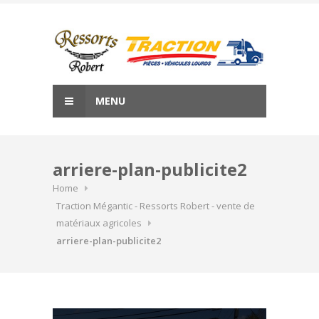
Skip
to
content
MENU
arriere-plan-publicite2
Home
Traction Mégantic - Ressorts Robert - vente de
matériaux agricoles
arriere-plan-publicite2