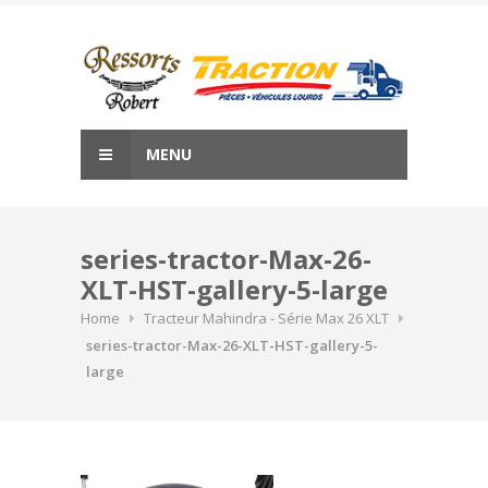
Skip
to
content
MENU
series-tractor-Max-26-
XLT-HST-gallery-5-large
Home
Tracteur Mahindra - Série Max 26 XLT
series-tractor-Max-26-XLT-HST-gallery-5-
large