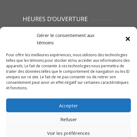
HEURES D’OUVERTURE
Lundi au vendredi : 8h00 à 12h00 | 13h00 à
Gérer le consentement aux
17h00
témoins
Samedi :Fermé
Dimanche : Fermé
Pour offrir les meilleures expériences, nous utilisons des technologies
telles que les témoins pour stocker et/ou accéder aux informations des
appareils. Le fait de consentir à ces technologies nous permettra de
traiter des données telles que le comportement de navigation ou les ID
SUIVEZ-NOUS SUR FACEBOOK
uniques sur ce site. Le fait de ne pas consentir ou de retirer son
consentement peut avoir un effet négatif sur certaines caractéristiques
et fonctions.
Accepter
Cliquez pour accepter les témoins
Traction Mégantic-Mahindra
Refuser
marketing et activer ce contenu
Voir les préférences