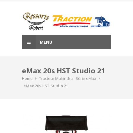
Skip
to
content
MENU
eMax 20s HST Studio 21
Home
Tracteur Mahindra - Série eMax
eMax 20s HST Studio 21