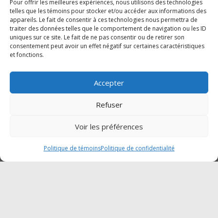
Dimanche : Fermé
Pour offrir les meilleures expériences, nous utilisons des technologies
telles que les témoins pour stocker et/ou accéder aux informations des
appareils. Le fait de consentir à ces technologies nous permettra de
traiter des données telles que le comportement de navigation ou les ID
SUIVEZ-NOUS SUR FACEBOOK
uniques sur ce site. Le fait de ne pas consentir ou de retirer son
consentement peut avoir un effet négatif sur certaines caractéristiques
et fonctions.
Accepter
Cliquez pour accepter les témoins
Traction Mégantic-Mahindra
Refuser
marketing et activer ce contenu
Voir les préférences
Politique de témoins
Politique de confidentialité
© Copyright 2023 | Ressorts Robert -