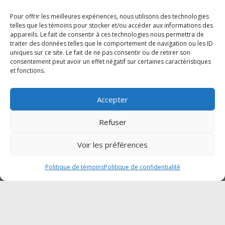
Samedi :Fermé
Dimanche : Fermé
Pour offrir les meilleures expériences, nous utilisons des technologies
telles que les témoins pour stocker et/ou accéder aux informations des
appareils. Le fait de consentir à ces technologies nous permettra de
traiter des données telles que le comportement de navigation ou les ID
SUIVEZ-NOUS SUR FACEBOOK
uniques sur ce site. Le fait de ne pas consentir ou de retirer son
consentement peut avoir un effet négatif sur certaines caractéristiques
et fonctions.
Accepter
Cliquez pour accepter les témoins
Traction Mégantic-Mahindra
Refuser
marketing et activer ce contenu
Voir les préférences
Politique de témoins
Politique de confidentialité