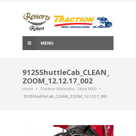
Skip
to
content
MENU
9125ShuttleCab_CLEAN_
ZOOM_12.12.17_002
Home
Tracteur Mahindra - Série 9000
9125ShuttleCab_CLEAN_ZOOM_12.12.17_002