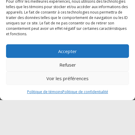
Dimanche : Fermé
Pour offrir les meilleures expériences, nous utilisons des technologies
telles que les témoins pour stocker et/ou accéder aux informations des
appareils. Le fait de consentir à ces technologies nous permettra de
traiter des données telles que le comportement de navigation ou les ID
SUIVEZ-NOUS SUR FACEBOOK
uniques sur ce site. Le fait de ne pas consentir ou de retirer son
consentement peut avoir un effet négatif sur certaines caractéristiques
et fonctions.
Accepter
Cliquez pour accepter les témoins
Traction Mégantic-Mahindra
Refuser
marketing et activer ce contenu
Voir les préférences
Politique de témoins
Politique de confidentialité
© Copyright 2023 | Ressorts Robert -