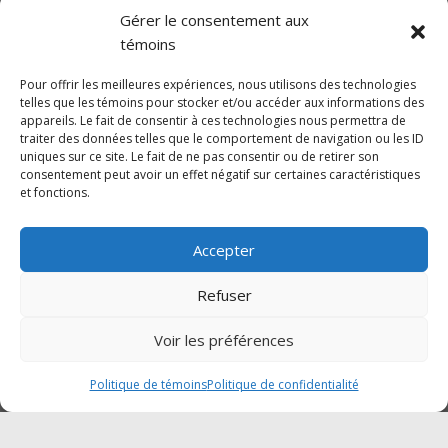
Lundi au vendredi : 8h00 à 12h00 | 13h00 à
Gérer le consentement aux
17h00
témoins
Samedi :Fermé
Dimanche : Fermé
Pour offrir les meilleures expériences, nous utilisons des technologies
telles que les témoins pour stocker et/ou accéder aux informations des
appareils. Le fait de consentir à ces technologies nous permettra de
traiter des données telles que le comportement de navigation ou les ID
SUIVEZ-NOUS SUR FACEBOOK
uniques sur ce site. Le fait de ne pas consentir ou de retirer son
consentement peut avoir un effet négatif sur certaines caractéristiques
et fonctions.
Accepter
Cliquez pour accepter les témoins
Traction Mégantic-Mahindra
Refuser
marketing et activer ce contenu
Voir les préférences
Politique de témoins
Politique de confidentialité