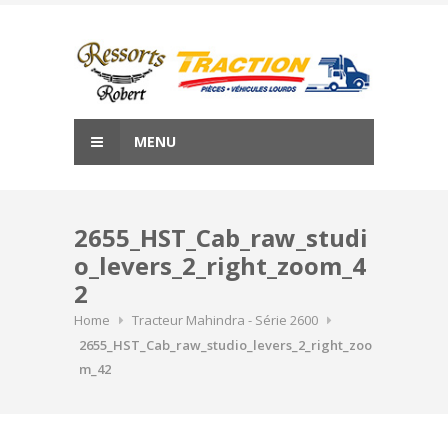
Skip
to
content
MENU
2655_HST_Cab_raw_studi
o_levers_2_right_zoom_4
2
Home
Tracteur Mahindra - Série 2600
2655_HST_Cab_raw_studio_levers_2_right_zoo
m_42