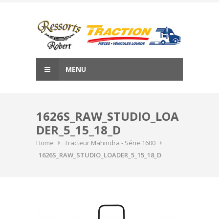
Skip
to
content
MENU
1626S_RAW_STUDIO_LOA
DER_5_15_18_D
Home
Tracteur Mahindra - Série 1600
1626S_RAW_STUDIO_LOADER_5_15_18_D