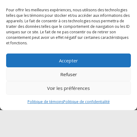
Samedi :Fermé
Dimanche : Fermé
Pour offrir les meilleures expériences, nous utilisons des technologies
telles que les témoins pour stocker et/ou accéder aux informations des
appareils. Le fait de consentir à ces technologies nous permettra de
traiter des données telles que le comportement de navigation ou les ID
SUIVEZ-NOUS SUR FACEBOOK
uniques sur ce site. Le fait de ne pas consentir ou de retirer son
consentement peut avoir un effet négatif sur certaines caractéristiques
et fonctions.
Accepter
Cliquez pour accepter les témoins
Traction Mégantic-Mahindra
Refuser
marketing et activer ce contenu
Voir les préférences
Politique de témoins
Politique de confidentialité