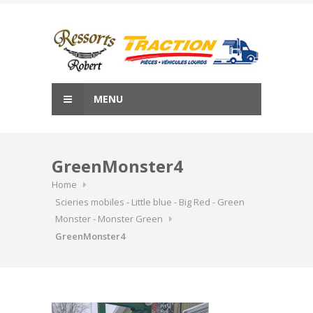
Skip
to
content
MENU
GreenMonster4
Home
Scieries mobiles - Little blue - Big Red - Green
Monster - Monster Green
GreenMonster4