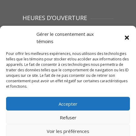
HEURES D’OUVERTURE
Lundi au vendredi : 8h00 à 12h00 | 13h00 à
Gérer le consentement aux
17h00
témoins
Samedi :Fermé
Dimanche : Fermé
Pour offrir les meilleures expériences, nous utilisons des technologies
telles que les témoins pour stocker et/ou accéder aux informations des
appareils. Le fait de consentir à ces technologies nous permettra de
traiter des données telles que le comportement de navigation ou les ID
SUIVEZ-NOUS SUR FACEBOOK
uniques sur ce site. Le fait de ne pas consentir ou de retirer son
consentement peut avoir un effet négatif sur certaines caractéristiques
et fonctions.
Accepter
Cliquez pour accepter les témoins
Traction Mégantic-Mahindra
Refuser
marketing et activer ce contenu
Voir les préférences