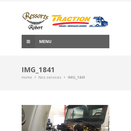
Skip
to
content
MENU
IMG_1841
Home
Nos services
IMG_1841