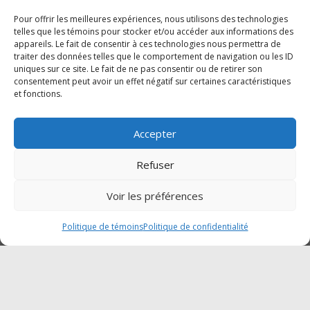
Samedi :Fermé
Dimanche : Fermé
Pour offrir les meilleures expériences, nous utilisons des technologies
telles que les témoins pour stocker et/ou accéder aux informations des
appareils. Le fait de consentir à ces technologies nous permettra de
traiter des données telles que le comportement de navigation ou les ID
SUIVEZ-NOUS SUR FACEBOOK
uniques sur ce site. Le fait de ne pas consentir ou de retirer son
consentement peut avoir un effet négatif sur certaines caractéristiques
et fonctions.
Accepter
Cliquez pour accepter les témoins
Traction Mégantic-Mahindra
Refuser
marketing et activer ce contenu
Voir les préférences
Politique de témoins
Politique de confidentialité