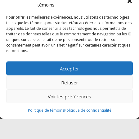
17h00
témoins
Samedi :Fermé
Dimanche : Fermé
Pour offrir les meilleures expériences, nous utilisons des technologies
telles que les témoins pour stocker et/ou accéder aux informations des
appareils. Le fait de consentir à ces technologies nous permettra de
traiter des données telles que le comportement de navigation ou les ID
SUIVEZ-NOUS SUR FACEBOOK
uniques sur ce site. Le fait de ne pas consentir ou de retirer son
consentement peut avoir un effet négatif sur certaines caractéristiques
et fonctions.
Accepter
Cliquez pour accepter les témoins
Traction Mégantic-Mahindra
Refuser
marketing et activer ce contenu
Voir les préférences
Politique de témoins
Politique de confidentialité