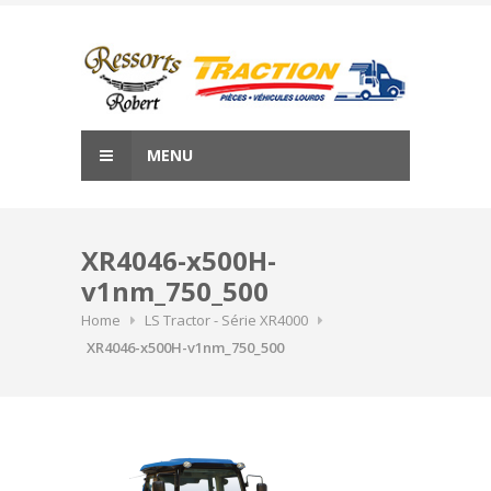
Skip
to
content
MENU
XR4046-x500H-
v1nm_750_500
Home
LS Tractor - Série XR4000
XR4046-x500H-v1nm_750_500