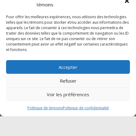
17h00
témoins
Samedi :Fermé
Dimanche : Fermé
Pour offrir les meilleures expériences, nous utilisons des technologies
telles que les témoins pour stocker et/ou accéder aux informations des
appareils. Le fait de consentir à ces technologies nous permettra de
traiter des données telles que le comportement de navigation ou les ID
SUIVEZ-NOUS SUR FACEBOOK
uniques sur ce site. Le fait de ne pas consentir ou de retirer son
consentement peut avoir un effet négatif sur certaines caractéristiques
et fonctions.
Accepter
Cliquez pour accepter les témoins
Traction Mégantic-Mahindra
Refuser
marketing et activer ce contenu
Voir les préférences
Politique de témoins
Politique de confidentialité