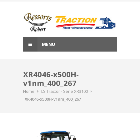
Skip
to
content
MENU
XR4046-x500H-
v1nm_400_267
Home
LS Tractor - Série XR3100
XR4046-x500H-v1nm_400_267